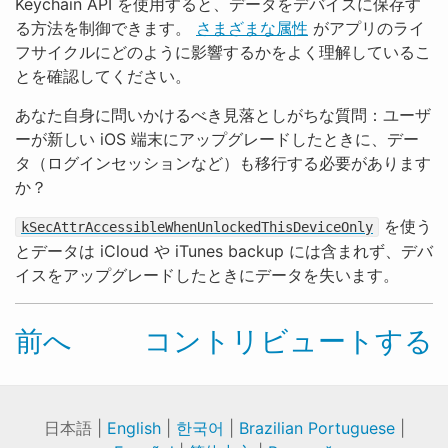
Keychain API を使用すると、データをデバイスに保存す
る方法を制御できます。
さまざまな属性
がアプリのライ
フサイクルにどのように影響するかをよく理解しているこ
とを確認してください。
あなた自身に問いかけるべき見落としがちな質問：ユーザ
ーが新しい iOS 端末にアップグレードしたときに、デー
タ（ログインセッションなど）も移行する必要があります
か？
を使う
kSecAttrAccessibleWhenUnlockedThisDeviceOnly
とデータは iCloud や iTunes backup には含まれず、デバ
イスをアップグレードしたときにデータを失います。
前へ
コントリビュートする
日本語 |
English
|
한국어
|
Brazilian Portuguese
|